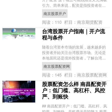
引力。简单来说，配资是指投资者在自
有资金基础上，通过平台借入额外资金
南京股票开户
进行股票交易，从而放....
阅读：
110
栏目：
南京期货配资
台湾股票开户指南｜开户流
程与条件
随着台湾资本市场的发展，越来越多的
投资者开始关注台湾股票市场。无论是
本地居民还是境外投资者，了解台湾股
票开户的流程与条件都是进入市场的第
南京股票配资网
一步。本文将为您详细介绍....
阅读：
145
栏目：
南京股票配资网
股票配资怎么样 南昌配资开
户：低门槛、高杠杆、风控
严、到账快
## 南昌配资开户：低门槛、高杠杆、风
控严、到账快，是机遇还是陷阱？ 股票