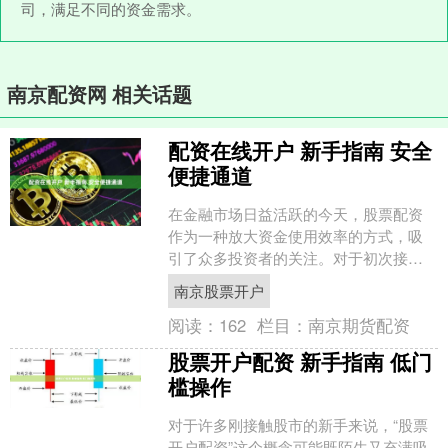
司，满足不同的资金需求。
南京配资网 相关话题
配资在线开户 新手指南 安全
便捷通道
在金融市场日益活跃的今天，股票配资
作为一种放大资金使用效率的方式，吸
引了众多投资者的关注。对于初次接触
配资的朋友来说，如何安全、快速地完
南京股票开户
成在线开户，是开启投资之....
阅读：
162
栏目：
南京期货配资
股票开户配资 新手指南 低门
槛操作
对于许多刚接触股市的新手来说，“股票
开户配资”这个概念可能既陌生又充满吸