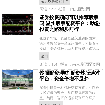
南京股票配资平台
规可靠的实盘配资平台成为....
阅读：
52
栏目：
南京配资网
证券投资顾问可以推荐股票
吗 温州股票配资平台：助您
投资之路稳步前行
在投资领域，资金是至关重要的因素。
温州股票配资平台应运而生，为投资者
提供了资金杠杆，助力其投资之路稳步
前行。 * 评估公司的财务状况、运营效率
温州
和行业前景。 **....
阅读：
151
栏目：
南京股票配资网
炒股配资理财 配资炒股选对
平台，资金倍增不是梦
配资炒股是一种杠杆交易方式，可以放
大投资者的资金，从而获得更高的收
益。然而，选择合适的配资平台至关重
要，因为它直接影响到投资者的资金安