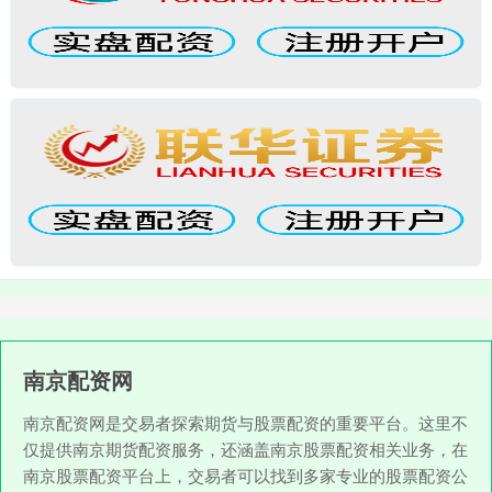
南京配资网
南京配资网是交易者探索期货与股票配资的重要平台。这里不
仅提供南京期货配资服务，还涵盖南京股票配资相关业务，在
南京股票配资平台上，交易者可以找到多家专业的股票配资公