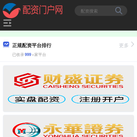
正规配资平台排行
更多
已收录
999
+家平台