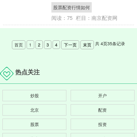
台排名榜单，旨在帮助投资者做出明智
股票配资行情如何
的决策： * **选择信....
阅读：
75
栏目：
南京配资网
共
4
页
35
条记录
首页
1
2
3
4
下一页
末页
热点关注
炒股
开户
北京
配资
股票
投资