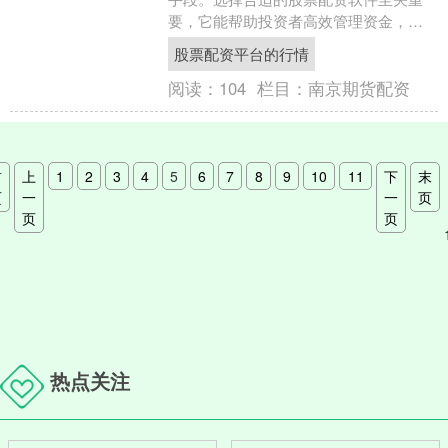
要，它能帮助投资者高效管理资金，提
升投资收益。 恒信期货是国内领先的期
股票配资平台的行情
货公司，提供专业的期货....
阅读：
104
栏目：
南京期货配资
首
上
1
2
3
4
5
6
7
8
9
10
11
下
末
页
一
一
页
页
页
热点关注