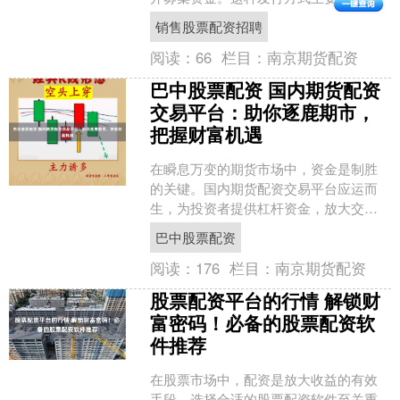
几种： 配资炒股是一种杠杆交易方式，
销售股票配资招聘
允许投资者借用资金来增....
阅读：
66
栏目：
南京期货配资
巴中股票配资 国内期货配资
交易平台：助你逐鹿期市，
把握财富机遇
在瞬息万变的期货市场中，资金是制胜
的关键。国内期货配资交易平台应运而
生，为投资者提供杠杆资金，放大交易
规模，提升获利空间。 股票配资的利息
巴中股票配资
通常较高，这吸引了许多....
阅读：
176
栏目：
南京期货配资
股票配资平台的行情 解锁财
富密码！必备的股票配资软
件推荐
在股票市场中，配资是放大收益的有效
手段。选择合适的股票配资软件至关重