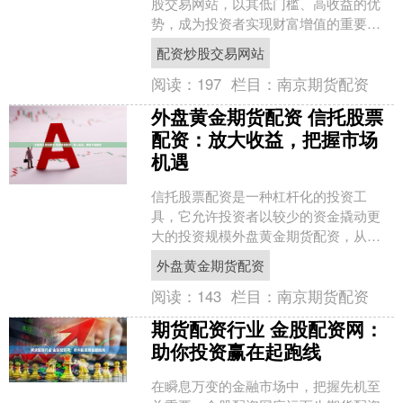
股交易网站，以其低门槛、高收益的优
势，成为投资者实现财富增值的重要渠
道。 杠杆的放大作用可以显著提高投资
配资炒股交易网站
收益。假设投资者使用1....
阅读：
197
栏目：
南京期货配资
外盘黄金期货配资 信托股票
配资：放大收益，把握市场
机遇
信托股票配资是一种杠杆化的投资工
具，它允许投资者以较少的资金撬动更
大的投资规模外盘黄金期货配资，从而
放大收益。对于希望把握市场机遇、提
外盘黄金期货配资
升投资回报率的投资者来说，....
阅读：
143
栏目：
南京期货配资
期货配资行业 金股配资网：
助你投资赢在起跑线
在瞬息万变的金融市场中，把握先机至