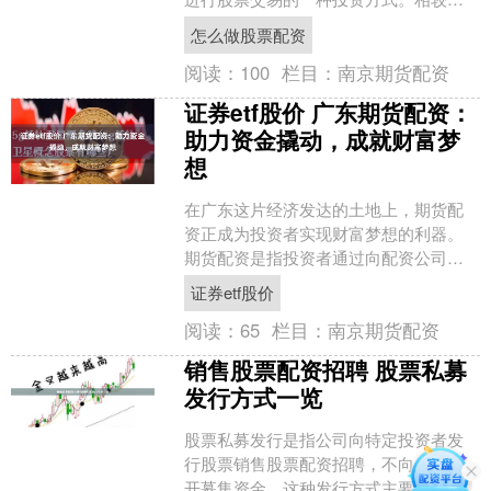
传统股票投资，配资炒股具有杠杆效应
怎么做股票配资
高、收益率可观的特点，但....
阅读：
100
栏目：
南京期货配资
证券etf股价 广东期货配资：
助力资金撬动，成就财富梦
想
在广东这片经济发达的土地上，期货配
资正成为投资者实现财富梦想的利器。
期货配资是指投资者通过向配资公司借
入资金证券etf股价，以放大资金规模进
证券etf股价
行期货交易的一种方式....
阅读：
65
栏目：
南京期货配资
销售股票配资招聘 股票私募
发行方式一览
股票私募发行是指公司向特定投资者发
行股票销售股票配资招聘，不向公众公
开募集资金。这种发行方式主要有以下