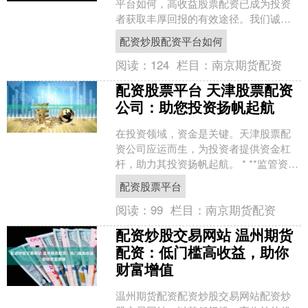
平台如何，高收益股票配资已成为投资
者获取丰厚回报的有效途径。我们诚挚
邀请您加入我们的高收益股票配资招商
配资炒股配资平台如何
平台，共同开拓财富新篇章....
阅读：
124
栏目：
南京期货配资
配资股票平台 天津股票配资
公司：助您投资扬帆起航
在投资领域，资金是关键。天津股票配
资公司应运而生，为投资者提供资金杠
杆，助力其投资扬帆起航。 * **监管资
质：**选择受权威监管机构监管的平台，
配资股票平台
确保其合法合规....
阅读：
99
栏目：
南京期货配资
配资炒股交易网站 温州期货
配资：低门槛高收益，助你
财富增值
温州期货配资配资炒股交易网站配资炒