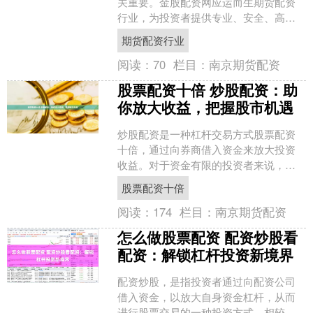
关重要。金股配资网应运而生期货配资
行业，为投资者提供专业、安全、高效
的配资服务，助你投资赢在起跑线期货
期货配资行业
配资行业。 期货配资是指....
阅读：
70
栏目：
南京期货配资
股票配资十倍 炒股配资：助
你放大收益，把握股市机遇
炒股配资是一种杠杆交易方式股票配资
十倍，通过向券商借入资金来放大投资
收益。对于资金有限的投资者来说，配
资可以提供更大的资金空间，把握股市
股票配资十倍
机遇。 1. 资源开发：....
阅读：
174
栏目：
南京期货配资
怎么做股票配资 配资炒股看
配资：解锁杠杆投资新境界
配资炒股，是指投资者通过向配资公司
借入资金，以放大自身资金杠杆，从而
进行股票交易的一种投资方式。相较于