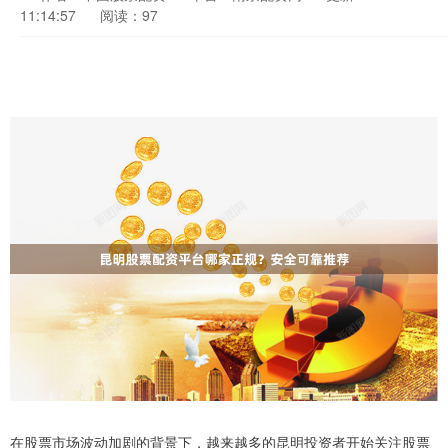
11:14:57
阅读：97
在股票市场波动加剧的背景下，越来越多的昆明投资者开始关注股票