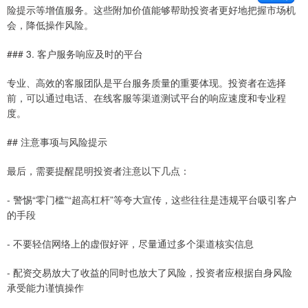
险提示等增值服务。这些附加价值能够帮助投资者更好地把握市场机
会，降低操作风险。
### 3. 客户服务响应及时的平台
专业、高效的客服团队是平台服务质量的重要体现。投资者在选择
前，可以通过电话、在线客服等渠道测试平台的响应速度和专业程
度。
## 注意事项与风险提示
最后，需要提醒昆明投资者注意以下几点：
- 警惕“零门槛”“超高杠杆”等夸大宣传，这些往往是违规平台吸引客户
的手段
- 不要轻信网络上的虚假好评，尽量通过多个渠道核实信息
- 配资交易放大了收益的同时也放大了风险，投资者应根据自身风险
承受能力谨慎操作