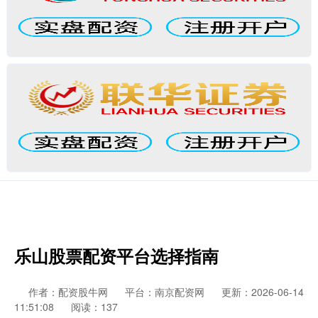
乐山股票配资平台选择指南
作者：配资股牛网
平台：南京配资网
更新：2026-06-14
11:51:08
阅读：137