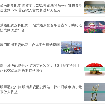
济南期货配资 国资委：2023年战略性新兴产业投资增
速达到32% 营业收入首次超过10万亿元
炒股配资选择配资 一站式股票配资平台查询，助您轻
松找到优质平台
厦门恒指期货配资，合规平台精选指南
网上炒股配资平台 扩内需再次发力！8月底前全部下
达3000亿元超长期特别国债
股票配资如何 股指期货配资网站：轻松撬动市场，无
限放大收益