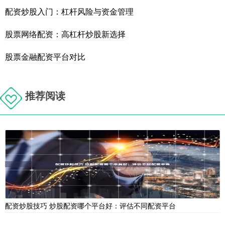
配资炒股入门：杠杆风险与资金管理
股票网络配资：高杠杆炒股新选择
股票金融配资平台对比
推荐阅读
配资炒股技巧 炒股配资哪个平台好：评估不同配资平台